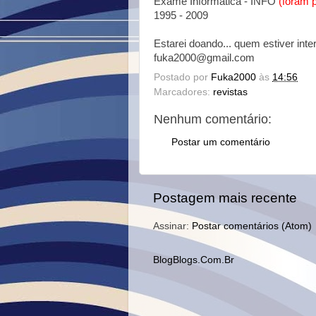
Exame Informática - INFO
(foram p
1995 - 2009
Estarei doando... quem estiver in
fuka2000@gmail.com
Postado por
Fuka2000
às
14:56
Marcadores:
revistas
Nenhum comentário:
Postar um comentário
Postagem mais recente
Assinar:
Postar comentários (Atom)
BlogBlogs.Com.Br