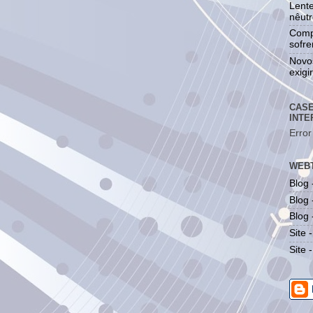
Lente
nêutr
Comp
sofre
Novo
exigi
CASE
INTE
Error
WEBT
Blog 
Blog 
Blog
Site 
Site 