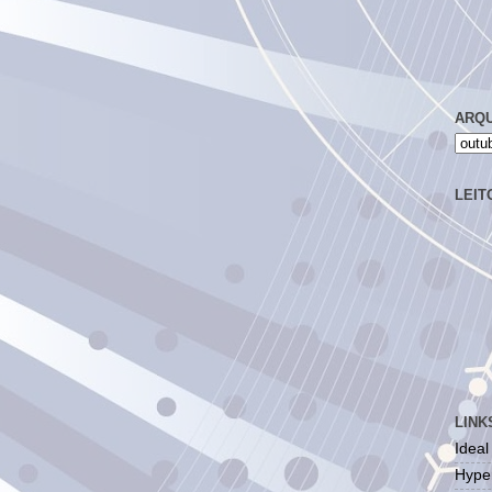
ARQU
LEIT
LINK
Ideal
Hyper