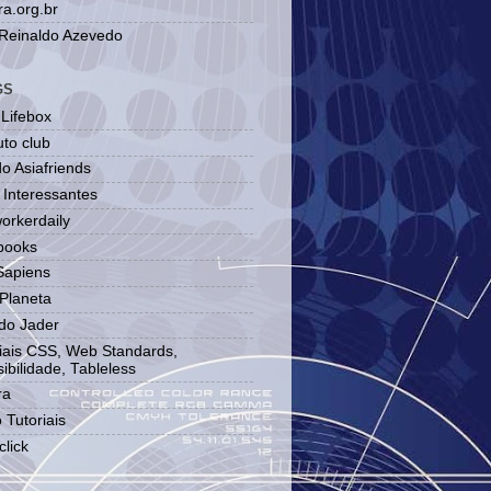
a.org.br
 Reinaldo Azevedo
GS
 Lifebox
to club
o Asiafriends
 Interessantes
orkerdaily
books
apiens
Planeta
do Jader
iais CSS, Web Standards,
ibilidade, Tableless
ra
 Tutoriais
lick