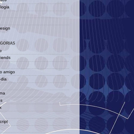
logia
esign
GORIAS
e
riends
do amigo
-dia
ma
es
x
cript