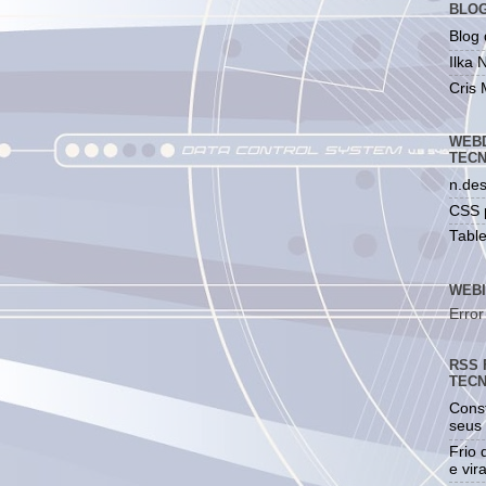
BLOG
Blog
Ilka 
Cris 
WEBD
TEC
n.des
CSS 
Table
WEBI
Error
RSS 
TEC
Const
seus 
Frio 
e vir