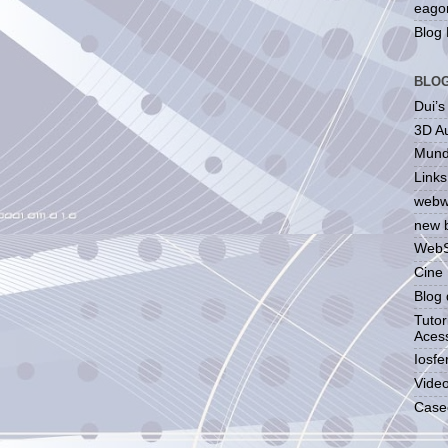
eagor
Blog
BLO
Dui’s
3D Au
Mund
Links
webw
new 
WebS
Cine 
Blog 
Tutor
Acess
Iosfe
Video
Casec