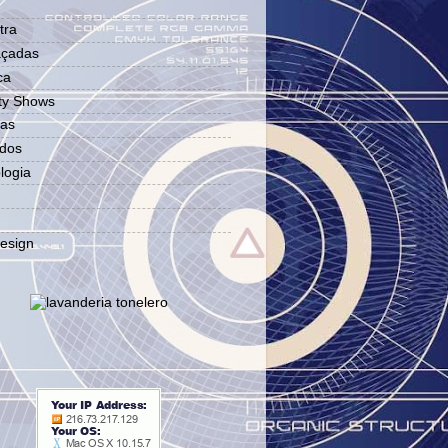
tra
açadas
ca
ity Shows
tas
ados
logia
esign