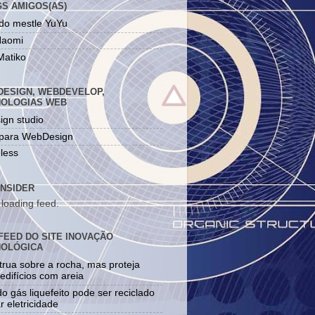
S AMIGOS(AS)
 do mestle YuYu
Naomi
Matiko
ESIGN, WEBDEVELOP,
NOLOGIAS WEB
ign studio
para WebDesign
less
NSIDER
 loading feed.
FEED DO SITE INOVAÇÃO
NOLÓGICA
rua sobre a rocha, mas proteja
edifícios com areia
do gás liquefeito pode ser reciclado
ar eletricidade