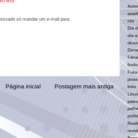
ro lixo)
Anim
asiaf
teressado só mandar um e-mail para
css
Dia 
dia-a
dicas
Dora
Film
firefo
Fuka
javas
Página inicial
Postagem mais antiga
links
Linux
pales
palh
políti
Real
revis
Seri